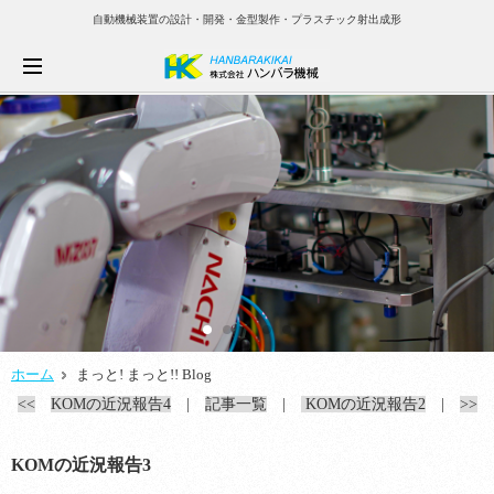
自動機械装置の設計・開発・金型製作・プラスチック射出成形
ホーム
まっと! まっと!! Blog
<<
KOMの近況報告4
|
記事一覧
|
KOMの近況報告2
|
>>
KOMの近況報告3