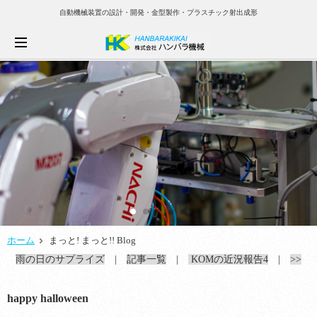
自動機械装置の設計・開発・金型製作・プラスチック射出成形
ホーム
まっと! まっと!! Blog
雨の日のサプライズ
|
記事一覧
|
KOMの近況報告4
|
>>
happy halloween