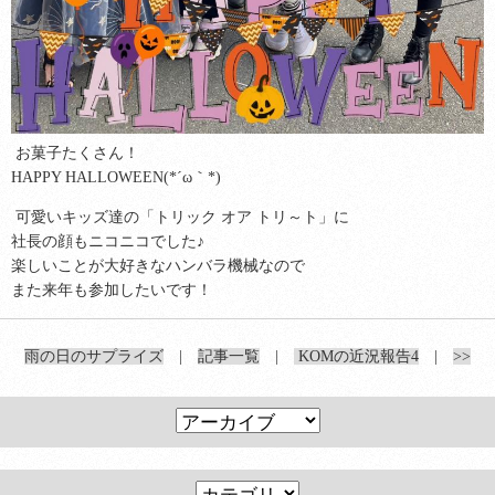
お菓子たくさん！
HAPPY HALLOWEEN(*´ω｀*)
可愛いキッズ達の「トリック オア トリ～ト」に
社長の顔もニコニコでした♪
楽しいことが大好きなハンバラ機械なので
また来年も参加したいです！
雨の日のサプライズ
|
記事一覧
|
KOMの近況報告4
|
>>