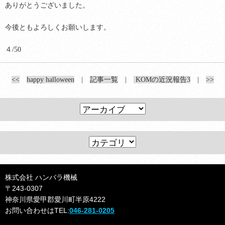
ありがとうございました。
今後ともよろしくお願いします。
４/50
<<
happy halloween
|
記事一覧
|
KOMの近況報告3
|
>>
株式会社 ハンバラ機械
〒243-0307
神奈川県愛甲郡愛川町半原4222
お問い合わせはTEL
:
046-281-0205