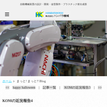
自動機械装置の設計・開発・金型製作・プラスチック射出成形
ホーム
まっと! まっと!! Blog
<<
happy halloween
|
記事一覧
|
KOMの近況報告3
|
>>
KOMの近況報告4