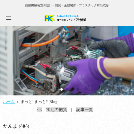
自動機械装置の設計・開発・金型製作・プラスチック射出成形
ホーム
まっと! まっと!! Blog
<<
70期の抱負
|
記事一覧
たんま (^0^)